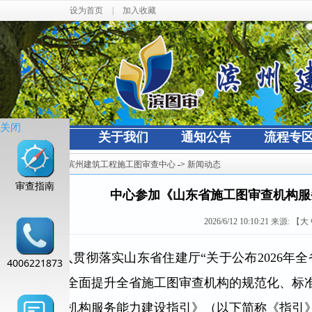
设为首页
|
加入收藏
关闭
网站首页
关于我们
通知公告
流程专
当前位置：
滨州建筑工程施工图审查中心
->
新闻动态
审查指南
中心参加《山东省施工图审查机构服
2026/6/12 10:10:21
来源:
【
大
为深入贯彻落实山东省住建厅“关于公布2026年
4006221873
署要求，全面提升全省施工图审查机构的规范化、标准化
工图审查机构服务能力建设指引》（以下简称《指引