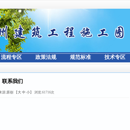
流程专区
政策法规
规范标准
技术专区
联系我们
来源:
原创
【
大
中
小
】 浏览:
61716
次