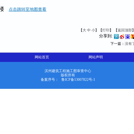
三楼
点击跳转至地图查看
【
大
中
小
】【
打印
】
【
返回顶部
分享到:
下一篇：
没有
网站首页
网站声明
滨州建筑工程施工图审查中心
版权所有
备案序号：
鲁ICP备13007822号-1