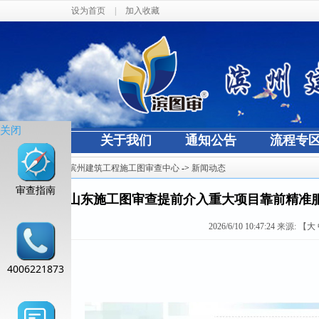
设为首页
|
加入收藏
关闭
网站首页
关于我们
通知公告
流程专
当前位置：
滨州建筑工程施工图审查中心
->
新闻动态
审查指南
山东施工图审查提前介入重大项目靠前精准
2026/6/10 10:47:24
来源:
【
大
4006221873