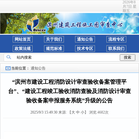
2026年8
月7日 星
期五
网站首页
关于我们
通知公告
流程专区
政策法规
规范标准
技术专区
联系我们
当前位置：
通知公告
“滨州市建设工程消防设计审查验收备案管理平
台”、“建设工程竣工验收消防查验及消防设计审查
验收备案申报服务系统”升级的公告
2025/9/3 15:49:30
来源:
【
大
中
小
】 浏览:
4682
次