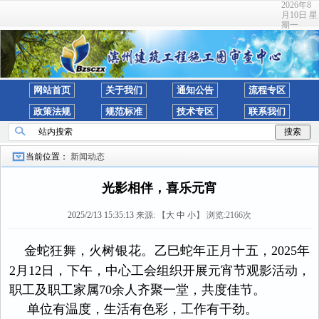
2026年8
月10日 星
期一
网站首页
关于我们
通知公告
流程专区
政策法规
规范标准
技术专区
联系我们
当前位置：
新闻动态
光影相伴，喜乐元宵
2025/2/13 15:35:13
来源:
【
大
中
小
】 浏览:
2166
次
金蛇狂舞，火树银花。乙巳蛇年正月十五，2025年
2月12日，下午，中心工会组织开展元宵节观影活动，
职工及职工家属70余人齐聚一堂，共度佳节。
单位有温度，生活有色彩，工作有干劲。