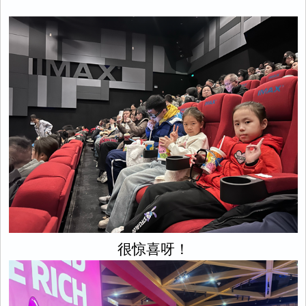
很惊喜呀！