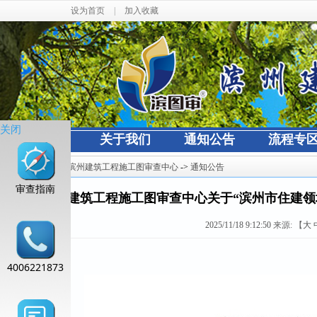
设为首页
|
加入收藏
关闭
网站首页
关于我们
通知公告
流程专
当前位置：
滨州建筑工程施工图审查中心
->
通知公告
审查指南
滨州建筑工程施工图审查中心关于“滨州市住建领域数
2025/11/18 9:12:50
来源:
【
大
4006221873