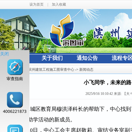
设为首页
|
加入收藏
关闭
网站首页
关于我们
通知公告
流程专
当前位置：
滨州建筑工程施工图审查中心
->
新闻动态
审查指南
小飞同学，未来的路
2025/9/16 10:10:42
来源:
【
大
在滨城区教育局穆洪泽科长的帮助下，中心找到
4006221873
我们爱心助学活动的新成员。
9月10日，中心工会主席赵敬莉、审结业务室