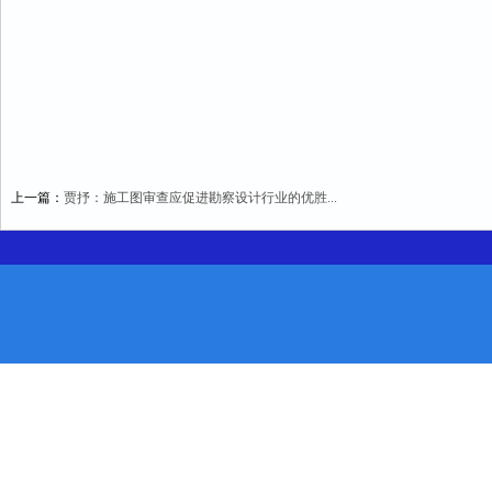
上一篇：
贾抒：施工图审查应促进勘察设计行业的优胜...