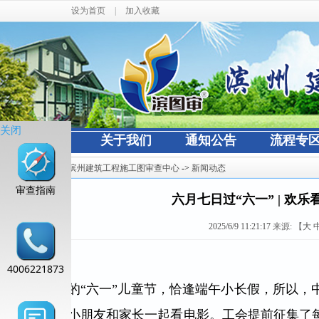
设为首页
|
加入收藏
关闭
网站首页
关于我们
通知公告
流程专
当前位置：
滨州建筑工程施工图审查中心
->
新闻动态
审查指南
六月七日过“六一” | 欢
2025/6/9 11:21:17
来源:
【
大
4006221873
今年的“六一”儿童节，恰逢端午小长假，所以，
日，组织小朋友和家长一起看电影。工会提前征集了每