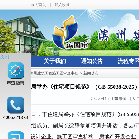
设为首页
|
加入收藏
关闭
网站首页
关于我们
通知公告
流程专
当前位置：
滨州建筑工程施工图审查中心
->
新闻动态
审查指南
市住建局举办《住宅项目规范》（GB 55038-20
2025/6/4 15:51:30
来源:
【
大
6月3日，市住建局举办《住宅项目规范》(GB 5503
4006221873
动。局党组成员、副局长徐静参加培训并讲话，各县(
位、勘察设计企业、施工图审查机构、房地产开发企业、