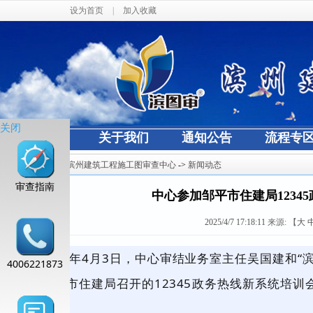
设为首页
|
加入收藏
关闭
网站首页
关于我们
通知公告
流程专
当前位置：
滨州建筑工程施工图审查中心
->
新闻动态
审查指南
中心参加邹平市住建局1234
2025/4/7 17:18:11
来源:
【
大
2025年4月3日，中心审结业务室主任吴国建和
4006221873
加了邹平市住建局召开的12345政务热线新系统培
法。