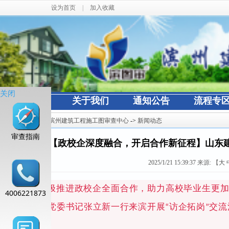
设为首页
|
加入收藏
关闭
网站首页
关于我们
通知公告
流程专
当前位置：
滨州建筑工程施工图审查中心
->
新闻动态
审查指南
【政校企深度融合，开启合作新征程】山东建
2025/1/21 15:39:37
来源:
【
大
为积极推进政校企全面合作，助力高校毕业生更加
4006221873
工程学院党委书记张立新一行来滨开展“访企拓岗”交
参加活动。