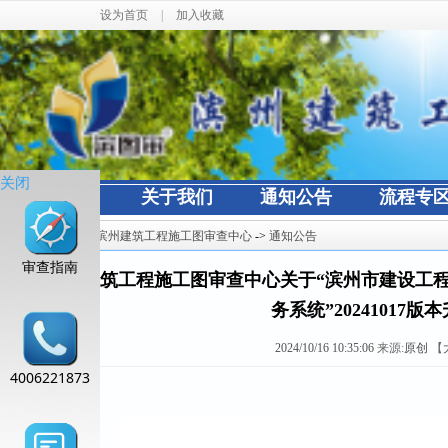
设为首页
|
加入收藏
关闭
网站首页
关于我们
通知公告
流程专
当前位置：
滨州建筑工程施工图审查中心
->
通知公告
审查指南
滨州建筑工程施工图审查中心关于“滨州市建设工程
务系统”20241017
2024/10/16 10:35:06
来源:
原创
【
4006221873