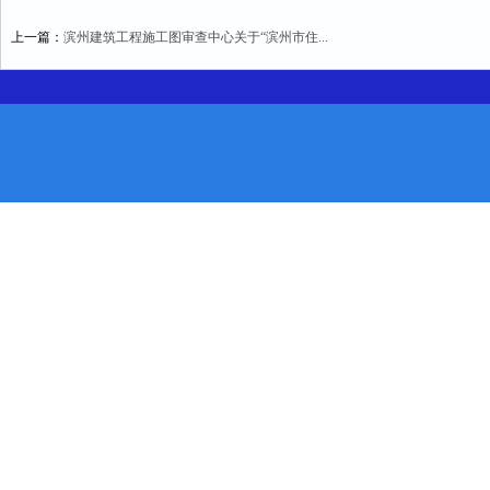
上一篇：
滨州建筑工程施工图审查中心关于“滨州市住...