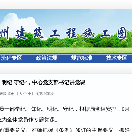
流程专区
政策法规
规范标准
技术专区
纪 明纪 守纪”，中心党支部书记讲党课
来源:
原创
【
大
中
小
】 浏览:
2053
次
员干部学纪、知纪、明纪、守纪，根据局党组安排，6月
志为全体党员作专题党课。
》的重要意义、准确把握《条例》修订的主旨要义、抓好