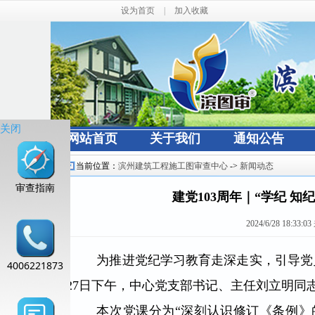
设为首页
|
加入收藏
关闭
网站首页
关于我们
通知公告
当前位置：
滨州建筑工程施工图审查中心
->
新闻动态
审查指南
建党103周年｜“学纪 知
2024/6/28 18:33:03
为推进党纪学习教育走深走实，引导党
4006221873
27日下午，中心党支部书记、主任刘立明同
本次党课分为“深刻认识修订《条例